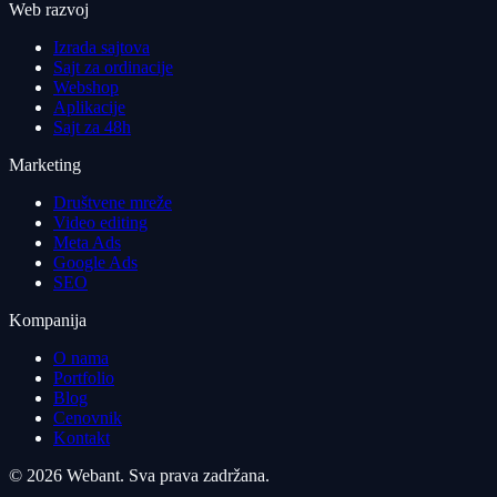
Web razvoj
Izrada sajtova
Sajt za ordinacije
Webshop
Aplikacije
Sajt za 48h
Marketing
Društvene mreže
Video editing
Meta Ads
Google Ads
SEO
Kompanija
O nama
Portfolio
Blog
Cenovnik
Kontakt
© 2026 Webant. Sva prava zadržana.