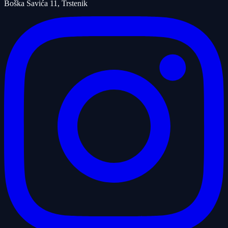
Boška Savića 11, Trstenik