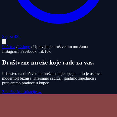
Sajt za 48h
Početna
/
Usluge
/
Upravljanje društvenim mrežama
Instagram, Facebook, TikTok
Društvene mreže koje rade za vas.
Prisustvo na društvenim mrežama nije opcija — to je osnova
modernog biznisa. Kreiramo sadržaj, gradimo zajednicu i
pretvaramo pratioce u kupce.
Zakažite konsultacije →