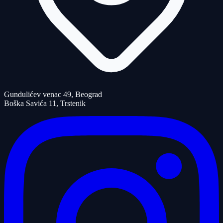
Gundulićev venac 49, Beograd
Boška Savića 11, Trstenik