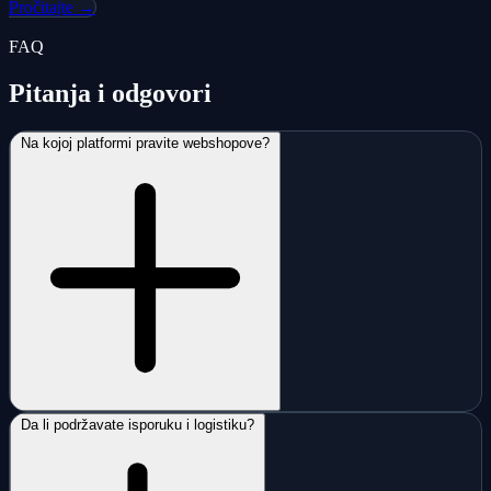
Pročitajte →
FAQ
Pitanja i odgovori
Na kojoj platformi pravite webshopove?
Da li podržavate isporuku i logistiku?