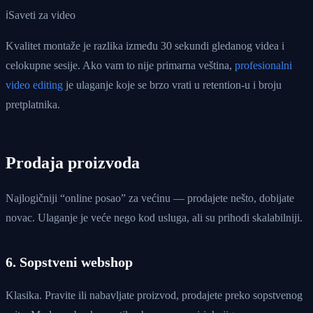
ℹ
Saveti za video
Kvalitet montaže je razlika između 30 sekundi gledanog videa i
celokupne sesije. Ako vam to nije primarna veština,
profesionalni
video editing
je ulaganje koje se brzo vrati u retention-u i broju
pretplatnika.
Prodaja proizvoda
Najlogičniji “online posao” za većinu — prodajete nešto, dobijate
novac. Ulaganje je veće nego kod usluga, ali su prihodi skalabilniji.
6. Sopstveni webshop
Klasika. Pravite ili nabavljate proizvod, prodajete preko sopstvenog