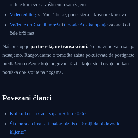
online kurseve sa zaštićenim sadržajem
Video editing
za YouTuber-e, podcaster-e i kreatore kurseva
Vođenje društvenih mreža
i
Google Ads kampanje
za one koji
žele brži rast
Naš pristup je
partnerski, ne transakcioni
. Ne pravimo vam sajt pa
nestajemo. Razgovaramo o tome šta zaista pokušavate da postignete,
predlažemo rešenje koje odgovara fazi u kojoj ste, i ostajemo kao
podrška dok stojite na nogama.
Povezani članci
Koliko košta izrada sajta u Srbiji 2026?
Šta mora da ima sajt malog biznisa u Srbiji da bi dovodio
klijente?