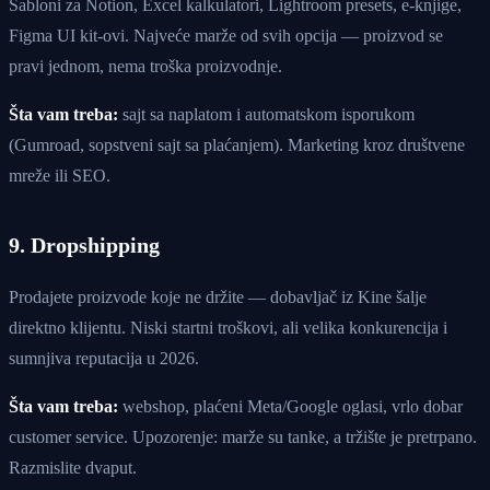
Šabloni za Notion, Excel kalkulatori, Lightroom presets, e-knjige,
Figma UI kit-ovi. Najveće marže od svih opcija — proizvod se
pravi jednom, nema troška proizvodnje.
Šta vam treba:
sajt sa naplatom i automatskom isporukom
(Gumroad, sopstveni sajt sa plaćanjem). Marketing kroz društvene
mreže ili SEO.
9. Dropshipping
Prodajete proizvode koje ne držite — dobavljač iz Kine šalje
direktno klijentu. Niski startni troškovi, ali velika konkurencija i
sumnjiva reputacija u 2026.
Šta vam treba:
webshop, plaćeni Meta/Google oglasi, vrlo dobar
customer service. Upozorenje: marže su tanke, a tržište je pretrpano.
Razmislite dvaput.