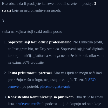
Bez obzira da li prodajete kurseve, robu ili savete — postoje
3
stvari
koje su nepromenljive za uspeh:
3
stuba na kojima stoji svaki online posao
Sopstveni sajt koji deluje profesionalno.
Ne LinkedIn profil,
ne Instagram bio, ne Etsy stranica. Sopstveni sajt je vaš digitalni
teritorij — ničija platforma vam ga ne može blokirati, niko vam
ne uzima 30% provizije.
Jasna prisutnost u pretrazi.
Ako vas ljudi ne mogu naći kad
pretražuju vašu uslugu, ne postojite za njih. To znači
SEO
osnove
i, po potrebi,
plaćeno oglašavanje
.
Konzistentna komunikacija sa publikom.
Bilo da je to email
lista,
društvene mreže
ili podcast — ljudi kupuju od onih koje