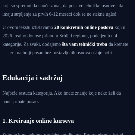
koji su spremni da nauče zanat, da postave tehničke osnove i da
imaju strpljenje za prvih 6-12 meseci dok se ne stekne ugled.
U ovom tekstu izlistavamo
20 konkretnih online poslova
koji u
2026. realno donose prihod u Srbiji i regionu, podeljenih u 4
kategorije. Za svaki, dodajemo
šta vam tehnički treba
da krenete
— jer i najbolji posao bez postavljenih osnova ostaje hobi.
Edukacija i sadržaj
Najbrže rastuća kategorija. Ako imate znanje koje neko želi da
nauči, imate posao.
1. Kreiranje online kurseva
Snimite kurs jednom, prodajete godinama. Programiranje, jezici,