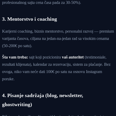
profesionalnog sajta cena časa pada za 30-50%).
3. Mentorstvo i coaching
Karijerni coaching, biznis mentorstvo, personalni razvoj — premium
varijanta časova, ciljana na jedan-na-jedan rad sa visokim cenama
(50-200€ po satu).
Šta vam treba:
sajt koji pozicionira
vaš autoritet
(testimoniale,
rezultati klijenata), kalendar za rezervaciju, sistem za plaćanje. Bez
ovoga, niko vam neće dati 100€ po satu na osnovu Instagram
poruke.
4. Pisanje sadržaja (blog, newsletter,
ghostwriting)