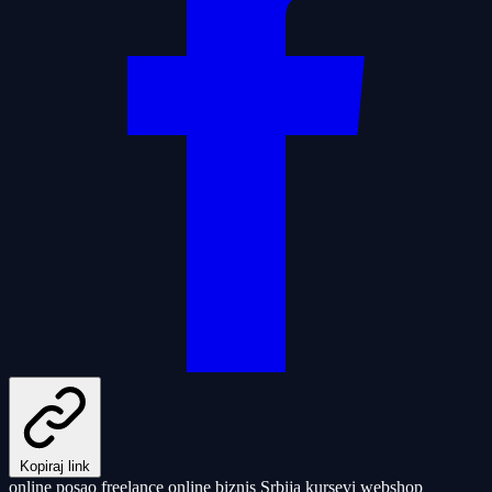
Kopiraj link
online posao
freelance
online biznis
Srbija
kursevi
webshop