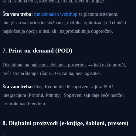
sajta. Modna roba, kozmetika, hrana, suveniri, knjige.
Šta vam treba:
funkcionalan webshop
sa platnim sistemom,
integrisan sa kurirskim službama, mobilna optimizacija. Tehnički
najsloženija opcija u listi, ali i najprofitabilnija dugoročno.
7. Print-on-demand (POD)
Dizajnirate na majicama, šoljama, posterima — kad neko poruči,
treća strana štampa i šalje. Bez zaliha, bez logistike.
Šta vam treba:
Etsy, Redbubble ili sopstveni sajt sa POD
integracijom (Printful, Printify). Sopstveni sajt daje veće marže i
kontrolu nad brendom.
8. Digitalni proizvodi (e-knjige, šabloni, presets)