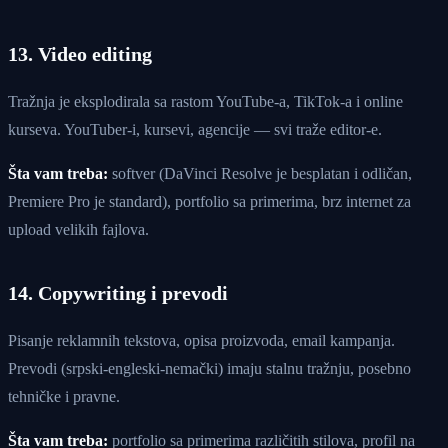
13. Video editing
Tražnja je eksplodirala sa rastom YouTube-a, TikTok-a i online
kurseva. YouTuber-i, kursevi, agencije — svi traže editor-e.
Šta vam treba:
softver (DaVinci Resolve je besplatan i odličan,
Premiere Pro je standard), portfolio sa primerima, brz internet za
upload velikih fajlova.
14. Copywriting i prevodi
Pisanje reklamnih tekstova, opisa proizvoda, email kampanja.
Prevodi (srpski-engleski-nemački) imaju stalnu tražnju, posebno
tehničke i pravne.
Šta vam treba:
portfolio sa primerima različitih stilova, profil na