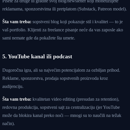
Pišete za druge ili gradite svoj blog/newsletter koji monetizujete
reklamama, sponzorstvima ili pretplatom (Substack, Patreon model).
Šta vam treba:
sopstveni blog koji pokazuje stil i kvalitet — to je
vaš portfolio. Klijenti za freelance pisanje neće da vas zaposle ako
sami nemate gde da pokažete šta umete.
5. YouTube kanal ili podcast
Dugoročna igra, ali sa najvećim potencijalom za ozbiljan prihod.
Reklame, sponzorstva, prodaja sopstvenih proizvoda kroz
audijenciju.
Šta vam treba:
kvalitetan video editing (presudan za retention),
redovna produkcija, sopstveni sajt za centralizaciju (jer YouTube
može da blokira kanal preko noći — mnogi su to naučili na težak
način).