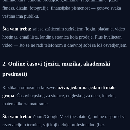
fitness, dizajn, fotografija, finansijska pismenost — gotovo svaka
veština ima publiku.
Šta vam treba:
sajt sa zaštićenim sadržajem (login, plaćanje, video
hosting), email lista, landing stranica koja prodaje. Plus kvalitetan
video — što se ne radi telefonom u dnevnoj sobi sa loš osvetljenjem.
2. Online časovi (jezici, muzika, akademski
predmeti)
Razlika u odnosu na kurseve:
uživo, jedan-na-jedan ili malo
grupa
. Časovi srpskog za strance, engleskog za decu, klavira,
matematike za maturante.
Šta vam treba:
Zoom/Google Meet (besplatno), online raspored sa
rezervacijom termina, sajt koji deluje profesionalno (bez