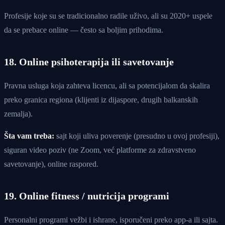
Profesije koje su se tradicionalno radile uživo, ali su 2020+ uspele
da se prebace online — često sa boljim prihodima.
18. Online psihoterapija ili savetovanje
Pravna usluga koja zahteva licencu, ali sa potencijalom da skalira
preko granica regiona (klijenti iz dijaspore, drugih balkanskih
zemalja).
Šta vam treba:
sajt koji uliva poverenje (presudno u ovoj profesiji),
siguran video poziv (ne Zoom, već platforme za zdravstveno
savetovanje), online raspored.
19. Online fitness / nutricija programi
Personalni programi vežbi i ishrane, isporučeni preko app-a ili sajta.