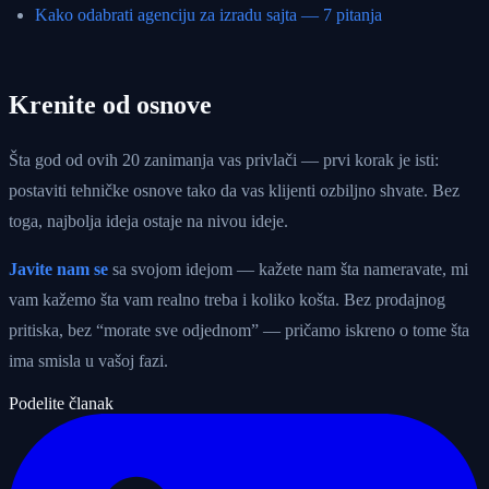
Kako odabrati agenciju za izradu sajta — 7 pitanja
Krenite od osnove
Šta god od ovih 20 zanimanja vas privlači — prvi korak je isti:
postaviti tehničke osnove tako da vas klijenti ozbiljno shvate. Bez
toga, najbolja ideja ostaje na nivou ideje.
Javite nam se
sa svojom idejom — kažete nam šta nameravate, mi
vam kažemo šta vam realno treba i koliko košta. Bez prodajnog
pritiska, bez “morate sve odjednom” — pričamo iskreno o tome šta
ima smisla u vašoj fazi.
Podelite članak