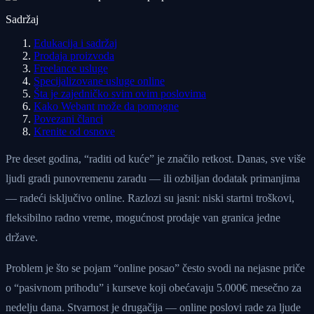
Sadržaj
Edukacija i sadržaj
Prodaja proizvoda
Freelance usluge
Specijalizovane usluge online
Šta je zajedničko svim ovim poslovima
Kako Webant može da pomogne
Povezani članci
Krenite od osnove
Pre deset godina, “raditi od kuće” je značilo retkost. Danas, sve više
ljudi gradi punovremenu zaradu — ili ozbiljan dodatak primanjima
— radeći isključivo online. Razlozi su jasni: niski startni troškovi,
fleksibilno radno vreme, mogućnost prodaje van granica jedne
države.
Problem je što se pojam “online posao” često svodi na nejasne priče
o “pasivnom prihodu” i kurseve koji obećavaju 5.000€ mesečno za
nedelju dana. Stvarnost je drugačija — online poslovi rade za ljude