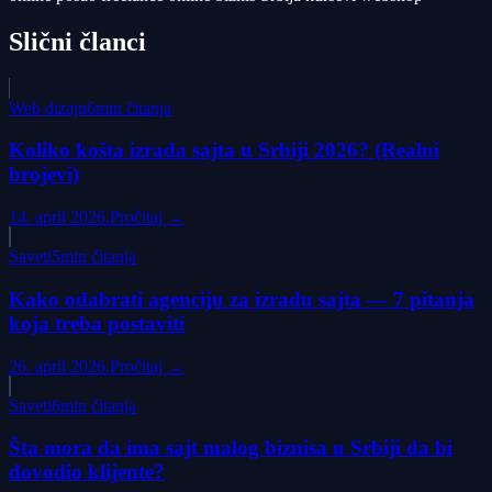
Slični članci
Web dizajn
6min čitanja
Koliko košta izrada sajta u Srbiji 2026? (Realni
brojevi)
14. april 2026.
Pročitaj →
Saveti
5min čitanja
Kako odabrati agenciju za izradu sajta — 7 pitanja
koja treba postaviti
26. april 2026.
Pročitaj →
Saveti
6min čitanja
Šta mora da ima sajt malog biznisa u Srbiji da bi
dovodio klijente?