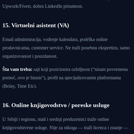
Upwork/Fiverr, dobra LinkedIn prisutnost.
15. Virtuelni asistent (VA)
Email administracija, vođenje kalendara, podrška online
prodavnicama, customer service. Ne traži posebnu ekspertizu, samo
organizovanost i pouzdanost.
Šta vam treba:
sajt koji pozicionira ozbiljnost (“nisam povremena
pomoć, ovo je biznis”), profil na specijalizovanim platformama
(Belay, Time Etc).
16. Online knjigovodstvo / poreske usluge
U Srbiji i regionu, mali i srednji preduzetnici traže online
knjigovodstvene usluge. Nije za nikoga — traži licenca i znanje —