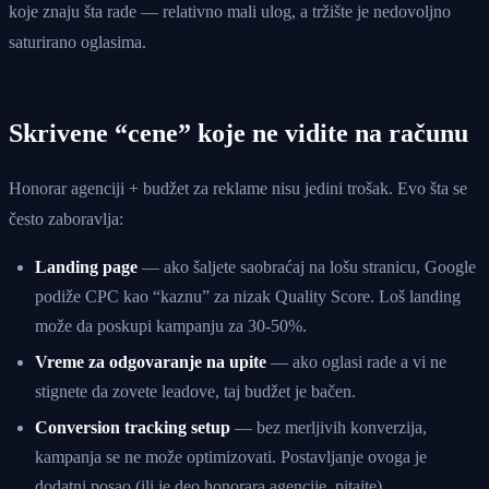
koje znaju šta rade — relativno mali ulog, a tržište je nedovoljno
saturirano oglasima.
Skrivene “cene” koje ne vidite na računu
Honorar agenciji + budžet za reklame nisu jedini trošak. Evo šta se
često zaboravlja:
Landing page
— ako šaljete saobraćaj na lošu stranicu, Google
podiže CPC kao “kaznu” za nizak Quality Score. Loš landing
može da poskupi kampanju za 30-50%.
Vreme za odgovaranje na upite
— ako oglasi rade a vi ne
stignete da zovete leadove, taj budžet je bačen.
Conversion tracking setup
— bez merljivih konverzija,
kampanja se ne može optimizovati. Postavljanje ovoga je
dodatni posao (ili je deo honorara agencije, pitajte).