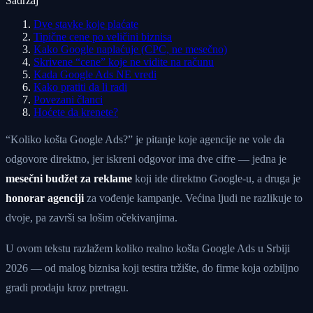
Sadržaj
Dve stavke koje plaćate
Tipične cene po veličini biznisa
Kako Google naplaćuje (CPC, ne mesečno)
Skrivene “cene” koje ne vidite na računu
Kada Google Ads NE vredi
Kako pratiti da li radi
Povezani članci
Hoćete da krenete?
“Koliko košta Google Ads?” je pitanje koje agencije ne vole da
odgovore direktno, jer iskreni odgovor ima dve cifre — jedna je
mesečni budžet za reklame
koji ide direktno Google-u, a druga je
honorar agenciji
za vođenje kampanje. Većina ljudi ne razlikuje to
dvoje, pa završi sa lošim očekivanjima.
U ovom tekstu razlažem koliko realno košta Google Ads u Srbiji
2026 — od malog biznisa koji testira tržište, do firme koja ozbiljno
gradi prodaju kroz pretragu.