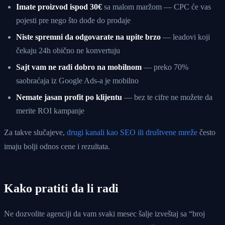
Imate proizvod ispod 30€
sa malom maržom — CPC će vas
pojesti pre nego što dođe do prodaje
Niste spremni da odgovarate na upite brzo
— leadovi koji
čekaju 24h obično ne konvertuju
Sajt vam ne radi dobro na mobilnom
— preko 70%
saobraćaja iz Google Ads-a je mobilno
Nemate jasan profit po klijentu
— bez te cifre ne možete da
merite ROI kampanje
Za takve slučajeve,
drugi kanali kao SEO ili društvene mreže
često
imaju bolji odnos cene i rezultata.
Kako pratiti da li radi
Ne dozvolite agenciji da vam svaki mesec šalje izveštaj sa “broj