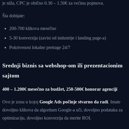
je niža, CPC je obično 0.30 – 1.50€ za većinu pojmova.
Šta dobijate:
200-700 klikova mesečno
5-30 konverzija (zavisi od industrije i landing page-a)
Pokrivenost lokalne pretrage 24/7
Srednji biznis sa webshop-om ili prezentacionim
sajtom
400 – 1.200€ mesečno za budžet, 250-500€ honorar agenciji
Ovo je zona u kojoj
Google Ads počinje stvarno da radi
. Imate
dovoljno klikova da algoritam Google-a uči, dovoljno podataka za
optimizaciju, dovoljno konverzija da merite ROI.