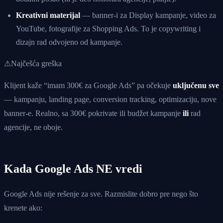
Kreativni materijal
— banner-i za Display kampanje, video za
YouTube, fotografije za Shopping Ads. To je copywriting i
dizajn rad odvojeno od kampanje.
⚠
Najčešća greška
Klijent kaže “imam 300€ za Google Ads” pa očekuje
uključenu sve
— kampanju, landing page, conversion tracking, optimizaciju, nove
banner-e. Realno, sa 300€ pokrivate ili budžet kampanje
ili
rad
agencije, ne oboje.
Kada Google Ads NE vredi
Google Ads nije rešenje za sve. Razmislite dobro pre nego što
krenete ako: