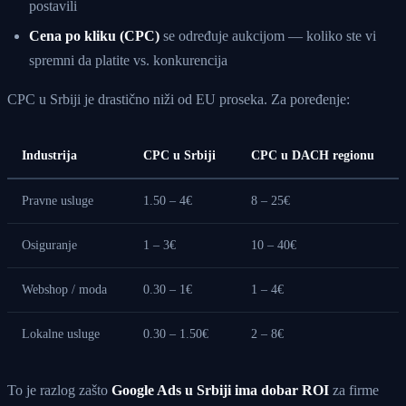
postavili
Cena po kliku (CPC)
se određuje aukcijom — koliko ste vi
spremni da platite vs. konkurencija
CPC u Srbiji je drastično niži od EU proseka. Za poređenje:
Industrija
CPC u Srbiji
CPC u DACH regionu
Pravne usluge
1.50 – 4€
8 – 25€
Osiguranje
1 – 3€
10 – 40€
Webshop / moda
0.30 – 1€
1 – 4€
Lokalne usluge
0.30 – 1.50€
2 – 8€
To je razlog zašto
Google Ads u Srbiji ima dobar ROI
za firme