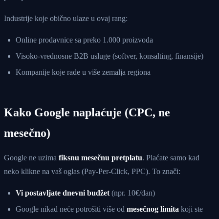
Industrije koje obično ulaze u ovaj rang:
Online prodavnice sa preko 1.000 proizvoda
Visoko-vrednosne B2B usluge (softver, konsalting, finansije)
Kompanije koje rade u više zemalja regiona
Kako Google naplaćuje (CPC, ne
mesečno)
Google ne uzima
fiksnu mesečnu pretplatu
. Plaćate samo kad
neko klikne na vaš oglas (Pay-Per-Click, PPC). To znači:
Vi postavljate dnevni budžet
(npr. 10€/dan)
Google nikad neće potrošiti više od
mesečnog limita
koji ste