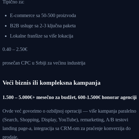
Tipično za:
E-commerce sa 50-500 proizvoda
B2B usluge sa 2-3 ključna paketa
Lokalne franšize sa više lokacija
0.40 – 2.50€
prosečan CPC u Srbiji za većinu industrija
Veći biznis ili kompleksna kampanja
1.500 – 5.000€+ mesečno za budžet, 600-1.500€ honorar agenciji
Ovde već govorimo o ozbiljnoj operaciji — više kampanja paralelno
(Search, Shopping, Display, YouTube), remarketing, A/B testovi
landing page-a, integracija sa CRM-om za praćenje konverzija do
prodaje.