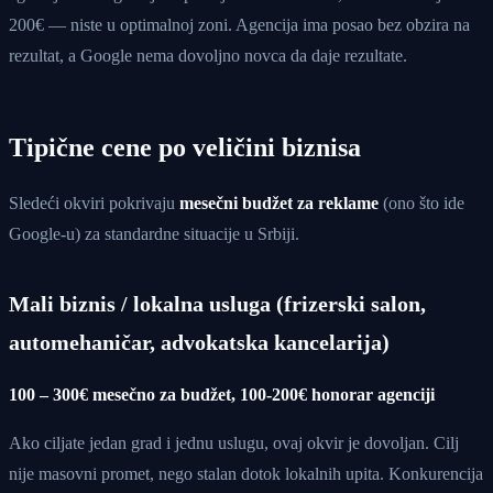
200€ — niste u optimalnoj zoni. Agencija ima posao bez obzira na
rezultat, a Google nema dovoljno novca da daje rezultate.
Tipične cene po veličini biznisa
Sledeći okviri pokrivaju
mesečni budžet za reklame
(ono što ide
Google-u) za standardne situacije u Srbiji.
Mali biznis / lokalna usluga (frizerski salon,
automehaničar, advokatska kancelarija)
100 – 300€ mesečno za budžet, 100-200€ honorar agenciji
Ako ciljate jedan grad i jednu uslugu, ovaj okvir je dovoljan. Cilj
nije masovni promet, nego stalan dotok lokalnih upita. Konkurencija