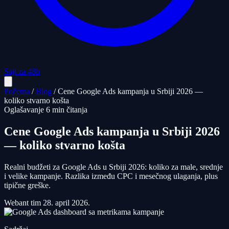
Sajt za 48h
Početna
/
Blog
/
Cene Google Ads kampanja u Srbiji 2026 —
koliko stvarno košta
Oglašavanje
6 min čitanja
Cene Google Ads kampanja u Srbiji 2026
— koliko stvarno košta
Realni budžeti za Google Ads u Srbiji 2026: koliko za male, srednje
i velike kampanje. Razlika između CPC i mesečnog ulaganja, plus
tipične greške.
Webant tim
28. april 2026.