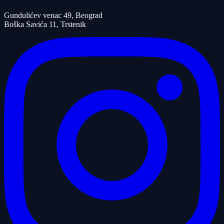
Gundulićev venac 49, Beograd
Boška Savića 11, Trstenik