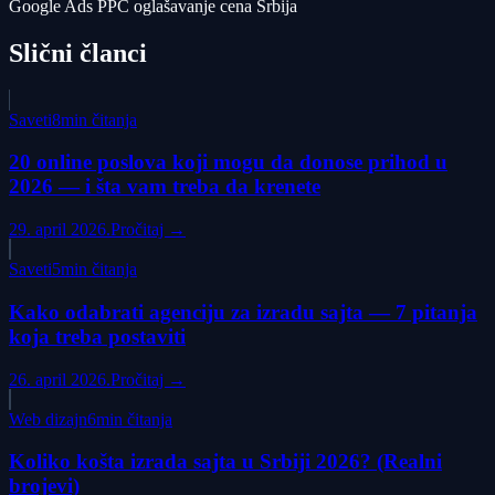
Google Ads
PPC
oglašavanje
cena
Srbija
Slični članci
Saveti
8min čitanja
20 online poslova koji mogu da donose prihod u
2026 — i šta vam treba da krenete
29. april 2026.
Pročitaj →
Saveti
5min čitanja
Kako odabrati agenciju za izradu sajta — 7 pitanja
koja treba postaviti
26. april 2026.
Pročitaj →
Web dizajn
6min čitanja
Koliko košta izrada sajta u Srbiji 2026? (Realni
brojevi)