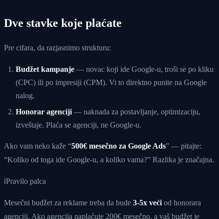
Dve stavke koje plaćate
Pre cifara, da razjasnimo strukturu:
Budžet kampanje
— novac koji ide Google-u, troši se po kliku
(CPC) ili po impresiji (CPM). Vi to direktno punite na Google
nalog.
Honorar agenciji
— naknada za postavljanje, optimizaciju,
izveštaje. Plaća se agenciji, ne Google-u.
Ako vam neko kaže “
500€ mesečno za Google Ads
” — pitajte:
“Koliko od toga ide Google-u, a koliko vama?” Razlika je značajna.
ℹ
Pravilo palca
Mesečni budžet za reklame treba da bude
3-5x veći
od honorara
agenciji. Ako agencija naplaćuje 200€ mesečno, a vaš budžet je