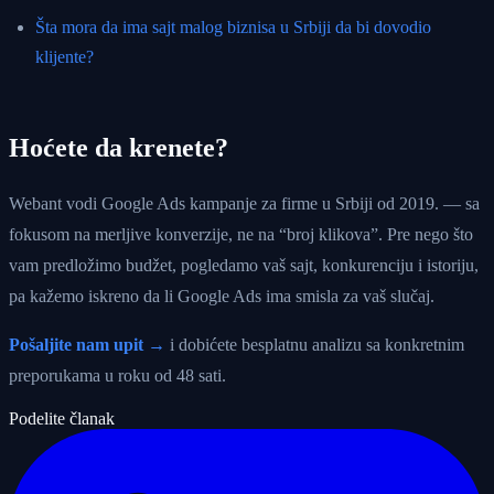
Šta mora da ima sajt malog biznisa u Srbiji da bi dovodio
klijente?
Hoćete da krenete?
Webant vodi Google Ads kampanje za firme u Srbiji od 2019. — sa
fokusom na merljive konverzije, ne na “broj klikova”. Pre nego što
vam predložimo budžet, pogledamo vaš sajt, konkurenciju i istoriju,
pa kažemo iskreno da li Google Ads ima smisla za vaš slučaj.
Pošaljite nam upit →
i dobićete besplatnu analizu sa konkretnim
preporukama u roku od 48 sati.
Podelite članak