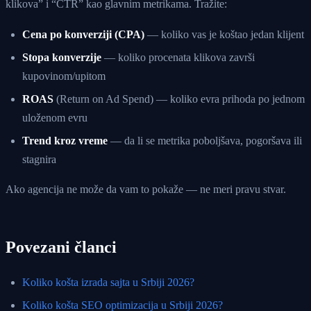
klikova” i “CTR” kao glavnim metrikama. Tražite:
Cena po konverziji (CPA)
— koliko vas je koštao jedan klijent
Stopa konverzije
— koliko procenata klikova završi
kupovinom/upitom
ROAS
(Return on Ad Spend) — koliko evra prihoda po jednom
uloženom evru
Trend kroz vreme
— da li se metrika poboljšava, pogoršava ili
stagnira
Ako agencija ne može da vam to pokaže — ne meri pravu stvar.
Povezani članci
Koliko košta izrada sajta u Srbiji 2026?
Koliko košta SEO optimizacija u Srbiji 2026?